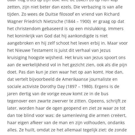
zetten, zijn niet beter dan ezels. Die verbazing is van alle
tijden. Zo wees de Duitse filosoof en vriend van Richard
Wagner Friedrich Nietzsche (1844 – 1900) er graag op dat
het christendom gebaseerd is op een mislukking. Immers
het koninkrijk van God dat hij aankondigde is niet
aangebroken en hij zelf schoot het leven erbij in. Maar voor
het Nieuwe Testament is juist dit verhaal van Jezus
kruisiging hoogste wijsheid. Het kruis van Jezus spoort ons
aan de werkelijkheid vol in het gezicht zien, ook als die pijn
doet. Pas dan kun je zien waar het op aan komt. Hoe dan,
dat vertelt bijvoorbeeld de Amerikaanse journaliste en
sociale activiste Dorothy Day (1897 – 1980). Ergens is de
jaren dertig van de vorige eeuw komt ze in de bus
tegenover een zwarte zwerver te zitten. Opeens, schrijft ze
later, worden haar de ogen geopend en ziet ze waar ze tot
dan toe blind voor was: de samenleving die armen creëert,
haar eigen afkeer van de man en zijn volhouden, ondanks
alles. Ze huilt, omdat ze het allemaal tegelijk ziet: de zonde