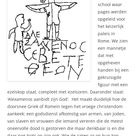
school waar
pages werden
opgeleid voor
het keizerlijk
paleis in
Rome. We zien
een mannetje
dat met
opgeheven
handen bij een
gekruisigde
figuur met een
ezelskop staat, compleet met ezelsoren. Daaronder staat:
‘Alexamenos aanbidt zijn God’. Het maakt duidelijk hoe de
doorsnee Griek of Romein tegen het vroege christendom
aankeek: een godsdienst afkomstig van armen, van Joden,
van slaven en vrouwen die iemand vereren die de meest
oneervolle dood is gestorven die maar denkbaar is en die
daar nog trots op zijn ook. Wie de zaken zo op hun kop