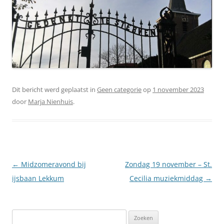
Dit bericht werd geplaatst in
Geen categorie
op
1 november 2023
door
Marja Nienhuis
.
Berichtnavigatie
←
Midzomeravond bij
Zondag 19 november – St.
ijsbaan Lekkum
Cecilia muziekmiddag
→
Zoeken