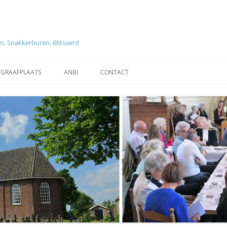
, Snakkerburen, Blitsaerd
EGRAAFPLAATS
ANBI
CONTACT
ZOEKEN OP GRAVEN EN
ANBI DIACONIE
OVERLEDENEN
NG KERKENRAAD EN
TARIEVEN
REGLEMENT BEGRAAFPLAATS
HISTORISCHE INFORMATIE
LEEUWARDEN