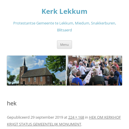
Ga
naar
Kerk Lekkum
de
inhoud
Protestantse Gemeente te Lekkum, Miedum, Snakkerburen,
Blitsaerd
Menu
hek
Gepubliceerd
29 september 2019
at
224 × 168
in
HEK OM KERKHOF
KRIJGT STATUS GEMEENTELIJK MONUMENT
.