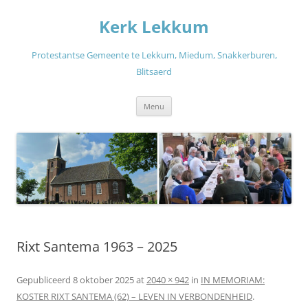
Ga
naar
Kerk Lekkum
de
inhoud
Protestantse Gemeente te Lekkum, Miedum, Snakkerburen,
Blitsaerd
Menu
Rixt Santema 1963 – 2025
Gepubliceerd
8 oktober 2025
at
2040 × 942
in
IN MEMORIAM:
KOSTER RIXT SANTEMA (62) – LEVEN IN VERBONDENHEID
.