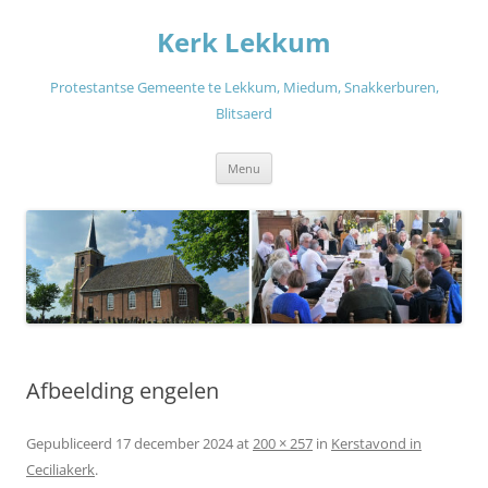
Ga
naar
Kerk Lekkum
de
inhoud
Protestantse Gemeente te Lekkum, Miedum, Snakkerburen,
Blitsaerd
Menu
Afbeelding engelen
Gepubliceerd
17 december 2024
at
200 × 257
in
Kerstavond in
Ceciliakerk
.