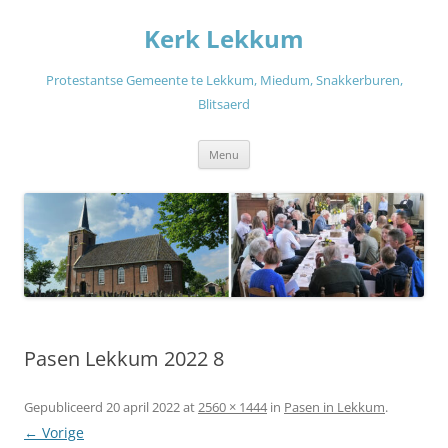
Ga
naar
Kerk Lekkum
de
inhoud
Protestantse Gemeente te Lekkum, Miedum, Snakkerburen,
Blitsaerd
Menu
Pasen Lekkum 2022 8
Gepubliceerd
20 april 2022
at
2560 × 1444
in
Pasen in Lekkum
.
← Vorige