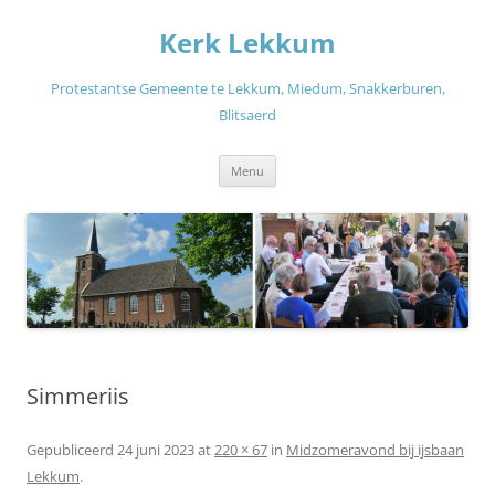
Ga
naar
Kerk Lekkum
de
inhoud
Protestantse Gemeente te Lekkum, Miedum, Snakkerburen,
Blitsaerd
Menu
Simmeriis
Gepubliceerd
24 juni 2023
at
220 × 67
in
Midzomeravond bij ijsbaan
Lekkum
.