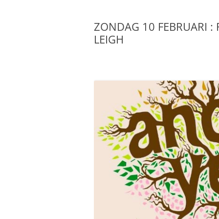
GESCHIEDENIS
ZONDAG 10 FEBRUARI : 
BELEIDSPLAN
LEIGH
PKN