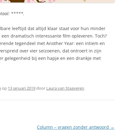
otaal: *****.
are leeftijd dat altijd klaar staat voor hun minder
 een dramatisch interessante film opleveren. Toch?
erende tegendeel met Another Year: een intiem en
rspreid over vier seizoenen, dat ontroert in zijn
 er gelegenheid bij een hapje en een drankje met
e
op
13 januari 2019
door
Laura van Staaveren
.
Column – vragen zonder antwoord
→