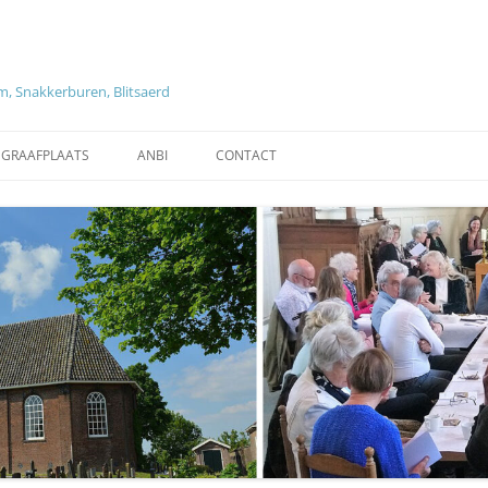
, Snakkerburen, Blitsaerd
EGRAAFPLAATS
ANBI
CONTACT
ZOEKEN OP GRAVEN EN
ANBI DIACONIE
OVERLEDENEN
NG KERKENRAAD EN
TARIEVEN
REGLEMENT BEGRAAFPLAATS
HISTORISCHE INFORMATIE
LEEUWARDEN