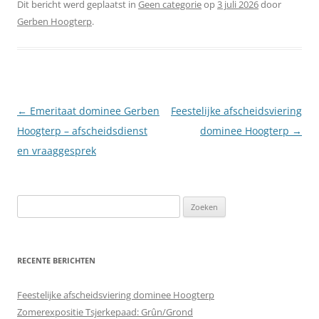
Dit bericht werd geplaatst in
Geen categorie
op
3 juli 2026
door
Gerben Hoogterp
.
Berichtnavigatie
←
Emeritaat dominee Gerben
Feestelijke afscheidsviering
Hoogterp – afscheidsdienst
dominee Hoogterp
→
en vraaggesprek
Zoeken
naar:
RECENTE BERICHTEN
Feestelijke afscheidsviering dominee Hoogterp
Zomerexpositie Tsjerkepaad: Grûn/Grond