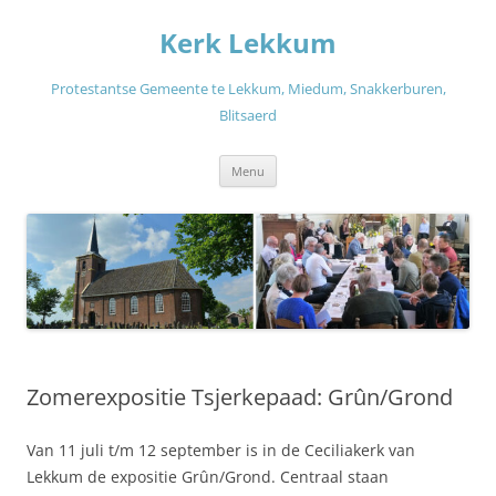
Ga
naar
Kerk Lekkum
de
inhoud
Protestantse Gemeente te Lekkum, Miedum, Snakkerburen,
Blitsaerd
Menu
Zomerexpositie Tsjerkepaad: Grûn/Grond
Van 11 juli t/m 12 september is in de Ceciliakerk van
Lekkum de expositie Grûn/Grond. Centraal staan