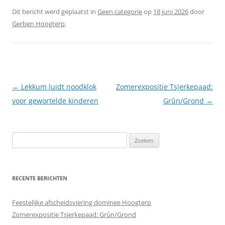
Dit bericht werd geplaatst in
Geen categorie
op
18 juni 2026
door
Gerben Hoogterp
.
Berichtnavigatie
←
Lekkum luidt noodklok
Zomerexpositie Tsjerkepaad:
voor gewortelde kinderen
Grûn/Grond
→
Zoeken
naar:
RECENTE BERICHTEN
Feestelijke afscheidsviering dominee Hoogterp
Zomerexpositie Tsjerkepaad: Grûn/Grond