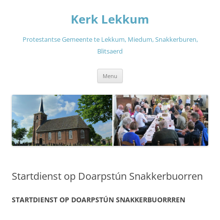
Ga
naar
Kerk Lekkum
de
inhoud
Protestantse Gemeente te Lekkum, Miedum, Snakkerburen,
Blitsaerd
Menu
Startdienst op Doarpstún Snakkerbuorren
STARTDIENST OP DOARPSTÚN SNAKKERBUORRREN