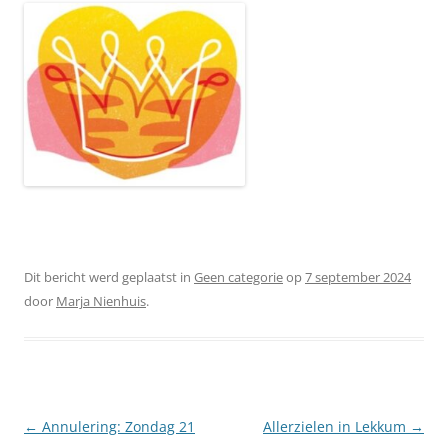
Dit bericht werd geplaatst in
Geen categorie
op
7 september 2024
door
Marja Nienhuis
.
Berichtnavigatie
←
Annulering: Zondag 21
Allerzielen in Lekkum
→