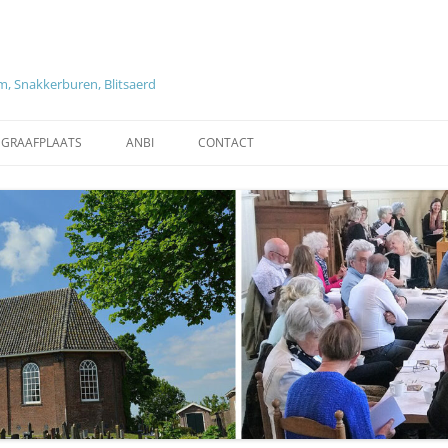
, Snakkerburen, Blitsaerd
EGRAAFPLAATS
ANBI
CONTACT
ZOEKEN OP GRAVEN EN
ANBI DIACONIE
OVERLEDENEN
NG KERKENRAAD EN
TARIEVEN
REGLEMENT BEGRAAFPLAATS
HISTORISCHE INFORMATIE
LEEUWARDEN