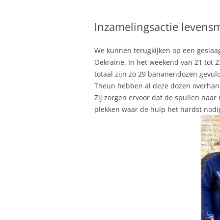
GESCHIEDENIS
Inzamelingsactie levens
BELEIDSPLAN
PKN
We kunnen terugkijken op een geslaa
Oekraïne. In het weekend van 21 tot 23
totaal zijn zo 29 bananendozen gevu
Theun hebben al deze dozen overhand
Zij zorgen ervoor dat de spullen naa
plekken waar de hulp het hardst nodig