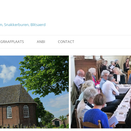
, Snakkerburen, Blitsaerd
EGRAAFPLAATS
ANBI
CONTACT
ZOEKEN OP GRAVEN EN
ANBI DIACONIE
OVERLEDENEN
NG KERKENRAAD EN
TARIEVEN
REGLEMENT BEGRAAFPLAATS
HISTORISCHE INFORMATIE
LEEUWARDEN