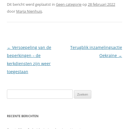
Dit bericht werd geplaatst in
Geen categorie
op
28 februari 2022
door
Marja Nienhuis
.
Berichtnavigatie
←
Versoepeling van de
Terugblik inzamelingsactie
beperkingen – de
Oekraïne
→
kerkdiensten zijn weer
toegestaan
Zoeken
naar:
RECENTE BERICHTEN