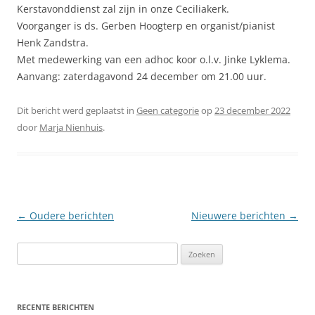
Kerstavonddienst zal zijn in onze Ceciliakerk.
Voorganger is ds. Gerben Hoogterp en organist/pianist
Henk Zandstra.
Met medewerking van een adhoc koor o.l.v. Jinke Lyklema.
Aanvang: zaterdagavond 24 december om 21.00 uur.
Dit bericht werd geplaatst in
Geen categorie
op
23 december 2022
door
Marja Nienhuis
.
Berichtnavigatie
←
Oudere berichten
Nieuwere berichten
→
Zoeken
naar:
RECENTE BERICHTEN