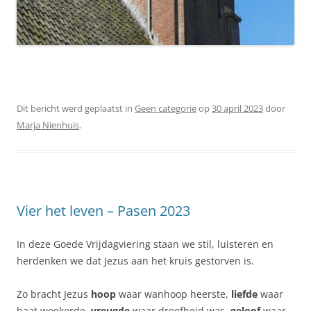
Dit bericht werd geplaatst in
Geen categorie
op
30 april 2023
door
Marja Nienhuis
.
Vier het leven – Pasen 2023
In deze Goede Vrijdagviering staan we stil, luisteren en
herdenken we dat Jezus aan het kruis gestorven is.
Zo bracht Jezus
hoop
waar wanhoop heerste,
liefde
waar
haat woekerde,
vreugde
waar droefheid was,
geloof
waar